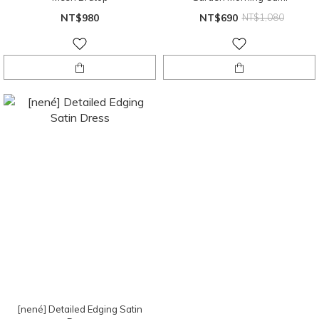
NT$980
NT$690
NT$1,080
[nené] Detailed Edging Satin